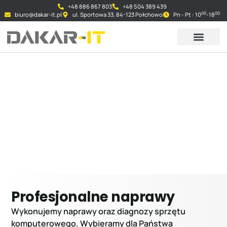
+48 886 867 803
+48 504 389 439
00
00
biuro@dakar-it.pl
ul. Sportowa 33, 84-123 Połchowo
Pn - Pt : 10
-18
Naprawy Software
Profesjonalne naprawy
Wykonujemy naprawy oraz diagnozy sprzętu
komputerowego. Wybieramy dla Państwa