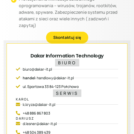
oprogramowania – wirusów, trojanów, rootkitów,
adware, spyware. Zabezpieczenie systemu przed
atakami z sieci oraz wiele innych ( zadzwoń i
zapytaj)
Skontaktuj się
Dakar Information Technology
BIURO
biuro@dakar-it.pl
handel:
handlowy@dakar-it.pl
ul. Sportowa 33 84-123 Połchowo
SERWIS
KAROL
k.kryza@dakar-it.pl
+48 886 867 803
DARIUSZ
d.lesner@dakar-it.pl
+48 504 389 439