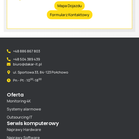
Mapa Dojazdu
Formularz Kontaktowy
+48 886 867 803
+48 504 389 439
biuro@dakar-it.pl
ul. Sportowa 33, 84-123 Połchowo
00
00
Pn - Pt : 10
-18
Oferta
Monitoring 4K
Systemy alarmowe
Outsourcing IT
Serwis komputerowy
Naprawy Hardware
Naprawy Software